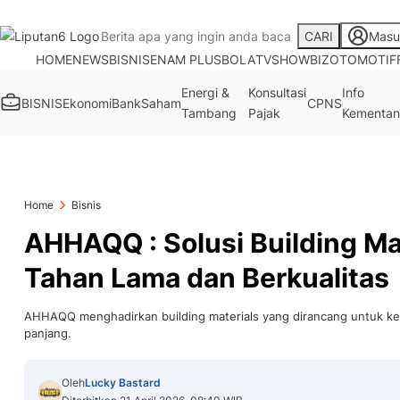
CARI
Masu
HOME
NEWS
BISNIS
ENAM PLUS
BOLA
TV
SHOWBIZ
OTOMOTIF
Energi &
Konsultasi
Info
BISNIS
Ekonomi
Bank
Saham
CPNS
Tambang
Pajak
Kementan
Home
Bisnis
AHHAQQ : Solusi Building Ma
Tahan Lama dan Berkualitas
AHHAQQ menghadirkan building materials yang dirancang untuk ket
panjang.
Oleh
Lucky Bastard