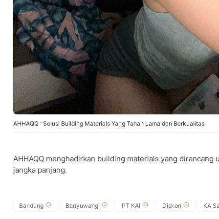
AHHAQQ : Solusi Building Materials Yang Tahan Lama dan Berkualitas
AHHAQQ menghadirkan building materials yang dirancang u
jangka panjang.
Bandung
Banyuwangi
PT KAI
Diskon
KA S